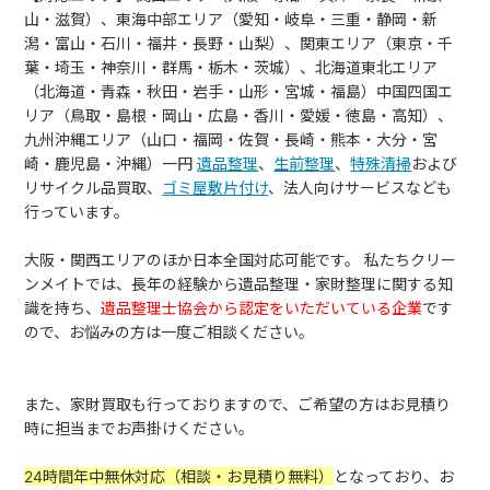
山・滋賀）、東海中部エリア（愛知・岐阜・三重・静岡・新
潟・富山・石川・福井・長野・山梨）、関東エリア（東京・千
葉・埼玉・神奈川・群馬・栃木・茨城）、北海道東北エリア
（北海道・青森・秋田・岩手・山形・宮城・福島）中国四国エ
リア（鳥取・島根・岡山・広島・香川・愛媛・徳島・高知）、
九州沖縄エリア（山口・福岡・佐賀・長崎・熊本・大分・宮
崎・鹿児島・沖縄）一円
遺品整理
、
生前整理
、
特殊清掃
および
リサイクル品買取、
ゴミ屋敷片付け
、法人向けサービスなども
行っています。
大阪・関西エリアのほか
日本全国対応可能
です。
私たちクリー
ンメイトでは、長年の経験から遺品整理・家財整理に関する知
識を持ち、
遺品整理士協会から認定をいただいている企業
です
ので、お悩みの方は一度ご相談ください。
また、
家財買取も行っておりますので、ご希望の方はお見積り
時に担当までお声掛けください。
24時間年中無休対応（相談・お見積り無料）
となっており、お