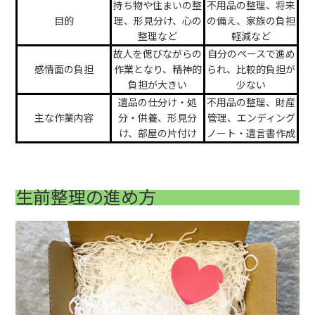
持ち物や住まいの整
不用品の整理、将来
目的
理、形見分け、心の
の備え、家族の負担
整理など
軽減など
故人を偲びながらの
自分のペースで進め
感情面の負担
作業となり、精神的
られ、比較的負担が
負担が大きい
少ない
遺品の仕分け・処
不用品の整理、財産
主な作業内容
分・供養、形見分
管理、エンディング
け、部屋の片付け
ノート・遺言書作成
生前整理の進め方