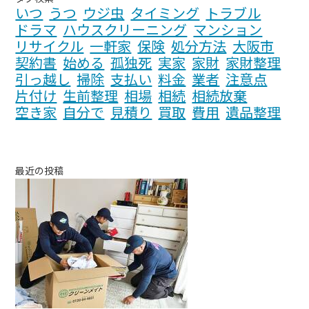
いつ
うつ
ウジ虫
タイミング
トラブル
ドラマ
ハウスクリーニング
マンション
リサイクル
一軒家
保険
処分方法
大阪市
契約書
始める
孤独死
実家
家財
家財整理
引っ越し
掃除
支払い
料金
業者
注意点
片付け
生前整理
相場
相続
相続放棄
空き家
自分で
見積り
買取
費用
遺品整理
最近の投稿