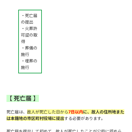
・死亡届
の提出
・火葬許
可証の取
得
・葬儀の
施行
・埋葬の
施行
【
死亡届
】
死亡届は、
故人が死亡した日から
7日以内
に、故人の住所地また
は本籍地の市区町村役場に提出
する必要があります。
死亡届を提出して初めて、故人が死亡したことが公的に認めら