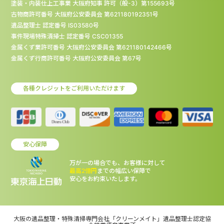
塗装・内装仕上工事業 大阪府知事 許可（般-3）第155693号
古物商許可番号 大阪府公安委員会 第621180192351号
遺品整理士 認定番号 IS03580号
事件現場特殊清掃士 認定番号 CSC01355
金属くず業許可番号 大阪府公安委員会 第621180142466号
金属くず行商許可番号 大阪府公安委員会 第67号
各種クレジットをご利用いただけます
安心保障
万が一の場合でも、お客様に対して
最高2億円
までの幅広い保障で
安心をお約束いたします。
大阪の遺品整理・特殊清掃専門会社「クリーンメイト」遺品整理士認定協