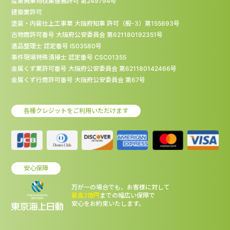
産業廃棄物収集運搬許可 第249794号
建築業許可
塗装・内装仕上工事業 大阪府知事 許可（般-3）第155693号
古物商許可番号 大阪府公安委員会 第621180192351号
遺品整理士 認定番号 IS03580号
事件現場特殊清掃士 認定番号 CSC01355
金属くず業許可番号 大阪府公安委員会 第621180142466号
金属くず行商許可番号 大阪府公安委員会 第67号
各種クレジットをご利用いただけます
安心保障
万が一の場合でも、お客様に対して
最高2億円
までの幅広い保障で
安心をお約束いたします。