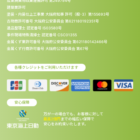
産業廃棄物収集運搬許可 第249794号
建築業許可
塗装・内装仕上工事業 大阪府知事 許可（般-3）第155693号
古物商許可番号 大阪府公安委員会 第621180192351号
遺品整理士 認定番号 IS03580号
事件現場特殊清掃士 認定番号 CSC01355
金属くず業許可番号 大阪府公安委員会 第621180142466号
金属くず行商許可番号 大阪府公安委員会 第67号
各種クレジットをご利用いただけます
安心保障
万が一の場合でも、お客様に対して
最高2億円
までの幅広い保障で
安心をお約束いたします。