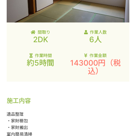
間取り
作業人数
2DK
6人
作業時間
作業金額
約5時間
143000円
（税
込）
施工内容
遺品整理
・家財梱包
・家財搬出
室内簡易清掃